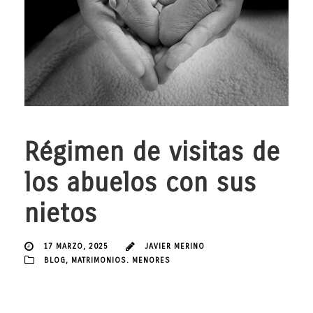
Régimen de visitas de
los abuelos con sus
nietos
17 MARZO, 2025
JAVIER MERINO
BLOG
,
MATRIMONIOS. MENORES
En el ámbito del Derecho de Familia, el artículo 94 del Código Civil
español establece la posibilidad de que los abuelos soliciten un