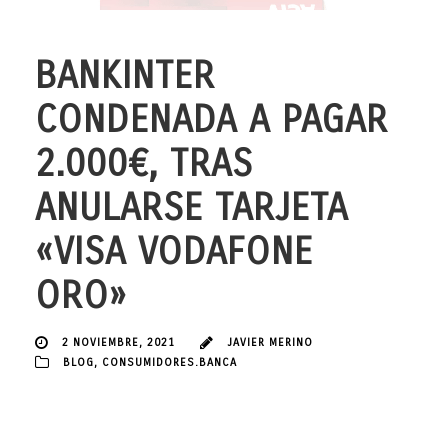
BANKINTER
CONDENADA A PAGAR
2.000€, TRAS
ANULARSE TARJETA
«VISA VODAFONE
ORO»
2 NOVIEMBRE, 2021
JAVIER MERINO
BLOG
,
CONSUMIDORES.BANCA
Un nuevo contrato de tarjeta de crédito ha sido anulado, gracias a
la intervención del despacho de abogados JAVIER MERINO
ABOGADOS. En esta ocasión, se trata de una sentencia