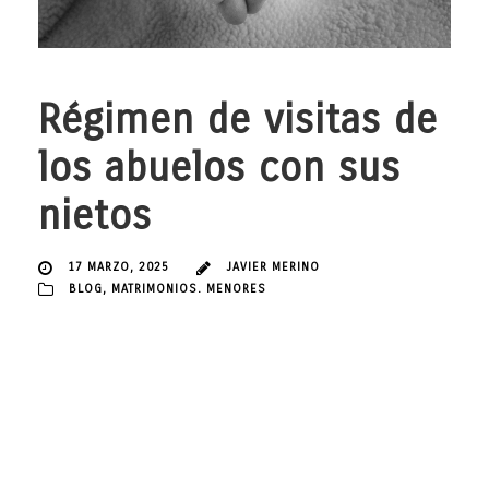
Régimen de visitas de
los abuelos con sus
nietos
17 MARZO, 2025
JAVIER MERINO
BLOG
,
MATRIMONIOS. MENORES
En el ámbito del Derecho de Familia, el artículo 94 del Código Civil
español establece la posibilidad de que los abuelos soliciten un
régimen de visitas con sus nietos. Este derecho busca garantizar
las relaciones familiares y el bienestar emocional de los menores,
siempre priorizando su interés superior. Sin embargo, ¿cómo
pueden los abuelos iniciar...