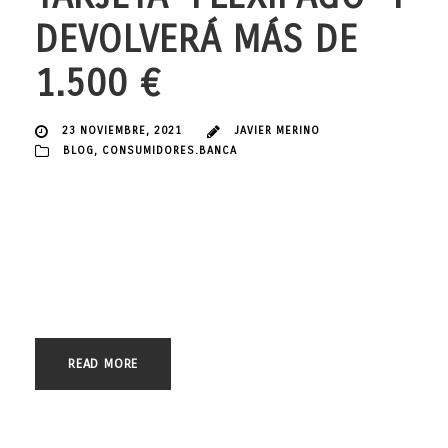
DEVOLVERÁ MÁS DE
1.500 €
23 NOVIEMBRE, 2021
JAVIER MERINO
BLOG
,
CONSUMIDORES.BANCA
Una vez más, desde el despacho de abogados JAVIER MERINO
ABOGADOS, con sede en Gijón (Asturias) hemos conseguido ayudar
a uno de nuestros clientes, logrando anular y dejar sin efecto el
contrato de tarjeta de crédito ‘FLEXIPAGO’ suscrito con BANCO
CETELEM, y además podrá recuperar más 1.500 € pagados en
exceso debido a los intereses...
READ MORE