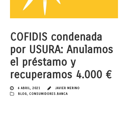
COFIDIS condenada
por USURA: Anulamos
el préstamo y
recuperamos 4.000 €
6 ABRIL, 2021
JAVIER MERINO
BLOG
,
CONSUMIDORES.BANCA
Volvemos a anunciaros la obtención por parte del despacho de
abogados JAVIER MERINO ABOGADOS, de nueva sentencia
condenatoria contra COFIDIS. Hemos logrado que uno de nuestros
clientes, haya podido recuperar casi 4.000 € pagados