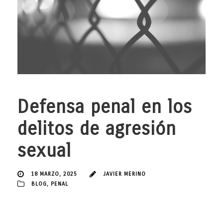
Defensa penal en los
delitos de agresión
sexual
18 MARZO, 2025
JAVIER MERINO
BLOG
,
PENAL
En el despacho Javier Merino Abogados, ubicado en Gijón,
entendemos que enfrentarse a un proceso penal por un delito de