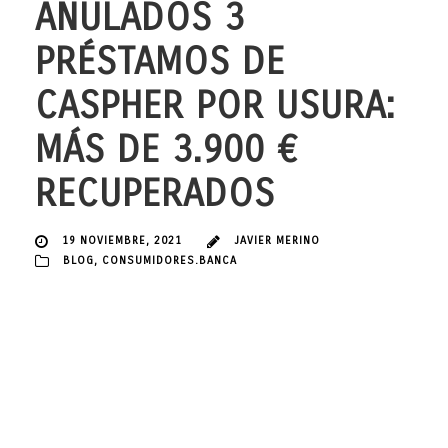
ANULADOS 3
PRÉSTAMOS DE
CASPHER POR USURA:
MÁS DE 3.900 €
RECUPERADOS
19 NOVIEMBRE, 2021
JAVIER MERINO
BLOG
,
CONSUMIDORES.BANCA
Nueva sentencia condenatoria por usura de préstamos y
minicredítos. En esta ocasión, el despacho de abogados JAVIER
MERINO ABOGADOS, con sede en Gijón (Asturias), hemos logrado la
declaración de nulidad por USURA de 3 contratos de préstamos
suscritos de manera sucesiva con la entidad NOVUM BANK, que
opera normalmente bajo el nombre comercial CASPHER. Y...