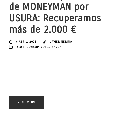
de MONEYMAN por
USURA: Recuperamos
más de 2.000 €
6 ABRIL, 2021
JAVIER MERINO
BLOG
,
CONSUMIDORES.BANCA
Nueva sentencia condenatoria. Esta vez, desde el despacho de
abogados JAVIER MERINO ABOGADOS, con sede en Gijón (Asturias),
hemos logrado la declaración de nulidad por USURA de diversos
préstamos concedidos por la entidad IDFINANCE SPAIN, que opera
normalmente bajo el nombre comercial MONEY MAN. Y con dicha
nulidad, hemos podido recuperar más de 2.000 €...
READ MORE