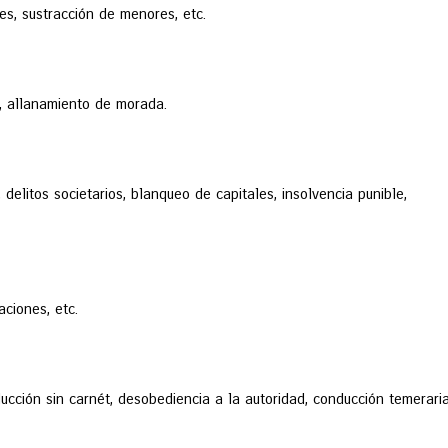
s, sustracción de menores, etc.
, allanamiento de morada.
 delitos societarios, blanqueo de capitales, insolvencia punible,
aciones, etc.
ucción sin carnét, desobediencia a la autoridad, conducción temerari
JUICIO RÁPIDO POR
ALCOHOLEMIA