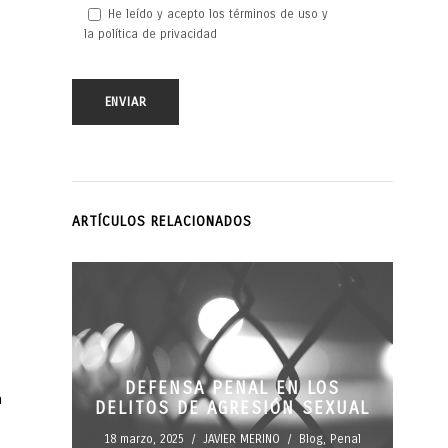
He leído y acepto los términos de uso y
la política de privacidad
ARTÍCULOS RELACIONADOS
DEFENSA PENAL EN LOS
a
DELITOS DE AGRESIÓN SEXUAL
N
18 marzo, 2025
/
JAVIER MERINO
/
Blog
,
Penal