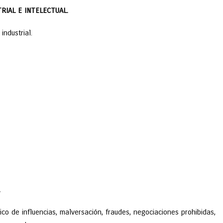
14 enero, 2019
/
JAVIER MERINO
/
Blo
RIAL E INTELECTUAL.
industrial.
1
2
3
4
5
6
7
8
.
fico de influencias, malversación, fraudes, negociaciones prohibidas,